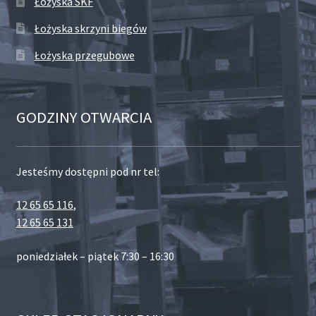
Łożyska SKF
Łożyska skrzyni biegów
Łożyska przegubowe
GODZINY OTWARCIA
Jesteśmy dostępni pod nr tel:
12 65 65 116
,
12 65 65 131
poniedziałek – piątek 7:30 – 16:30