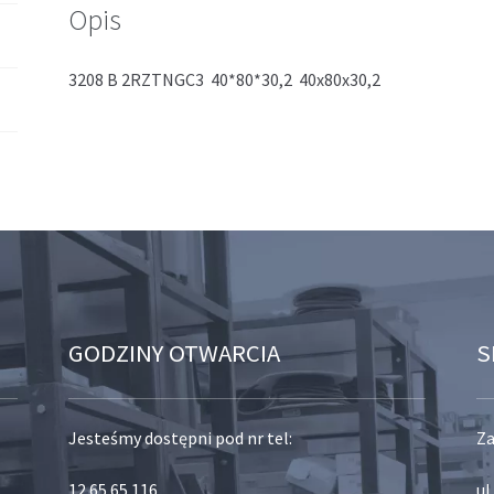
Opis
3208 B 2RZTNGC3 40*80*30,2 40x80x30,2
GODZINY OTWARCIA
S
Jesteśmy dostępni pod nr tel:
Za
12 65 65 116
,
ul