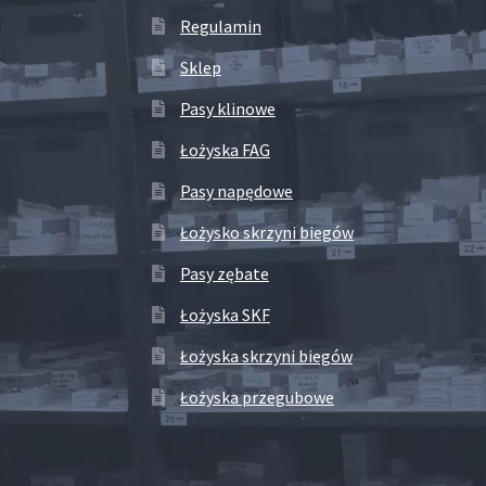
Regulamin
Sklep
Pasy klinowe
Łożyska FAG
Pasy napędowe
Łożysko skrzyni biegów
Pasy zębate
Łożyska SKF
Łożyska skrzyni biegów
Łożyska przegubowe