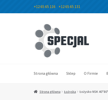
+12 65 65 116
+12 65 65 131
Przejdź
Przejdź
do
do
nawigacji
treści
Strona główna
Sklep
O Firmie
Strona główna
Łożyska
Łożysko NSK 40*80