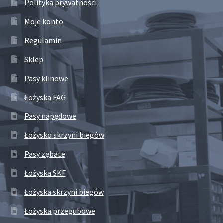
Polityka prywatności
Moje konto
Regulamin
Sklep
Pasy klinowe
Łożyska FAG
Pasy napędowe
Łożysko skrzyni biegów
Pasy zębate
Łożyska SKF
Łożyska skrzyni biegów
Łożyska przegubowe