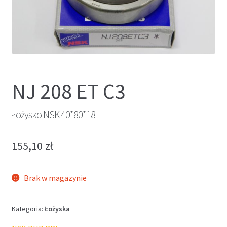
NJ 208 ET C3
Łożysko NSK 40*80*18
155,10
zł
Brak w magazynie
Kategoria:
Łożyska