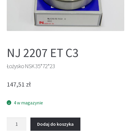
NJ 2207 ET C3
Łożysko NSK 35*72*23
147,51
zł
4 w magazynie
ilość
Dodaj do koszyka
Łożysko