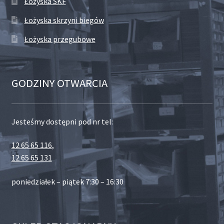
Łożyska SKF
Łożyska skrzyni biegów
Łożyska przegubowe
GODZINY OTWARCIA
Jesteśmy dostępni pod nr tel:
12 65 65 116
,
12 65 65 131
poniedziałek – piątek 7:30 – 16:30