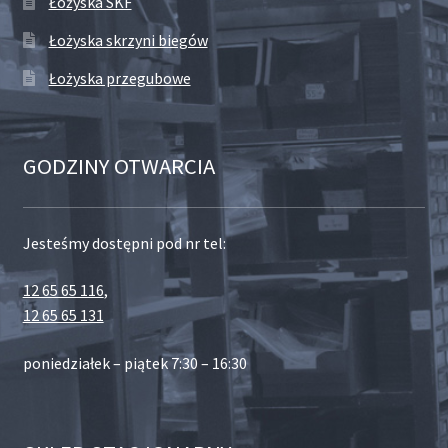
Łożyska SKF
Łożyska skrzyni biegów
Łożyska przegubowe
GODZINY OTWARCIA
Jesteśmy dostępni pod nr tel:
12 65 65 116
,
12 65 65 131
poniedziałek – piątek 7:30 – 16:30