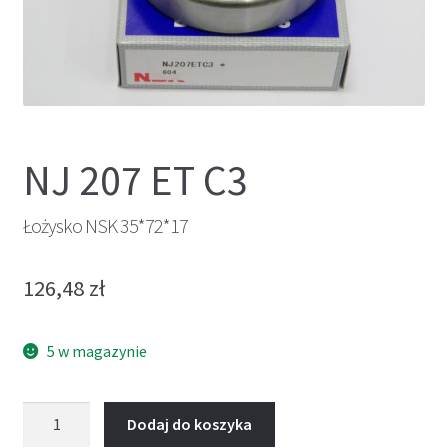
NJ 207 ET C3
Łożysko NSK 35*72*17
126,48
zł
5 w magazynie
ilość
Dodaj do koszyka
Łożysko