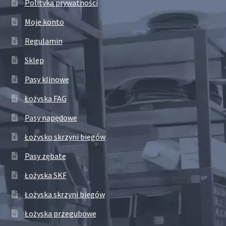
Polityka prywatności
Moje konto
Regulamin
Sklep
Pasy klinowe
Łożyska FAG
Pasy napędowe
Łożysko skrzyni biegów
Pasy zębate
Łożyska SKF
Łożyska skrzyni biegów
Łożyska przegubowe