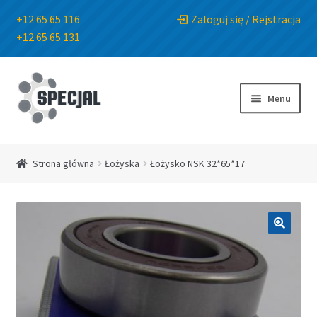
+12 65 65 116
Zaloguj się / Rejstracja
+12 65 65 131
Przejdź
Przejdź
do
do
Menu
nawigacji
treści
Strona główna
Strona główna
Łożyska
Łożysko NSK 32*65*17
Sklep
O Firmie
🔍
Blog
Kontakt