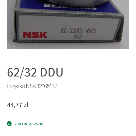
62/32 DDU
Łożysko NSK 32*65*17
44,77
zł
2 w magazynie