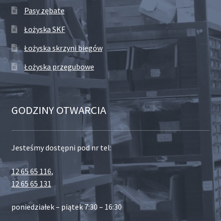
Pasy zębate
Łożyska SKF
Łożyska skrzyni biegów
Łożyska przegubowe
GODZINY OTWARCIA
Jesteśmy dostępni pod nr tel:
12 65 65 116
,
12 65 65 131
poniedziałek – piątek 7:30 – 16:30