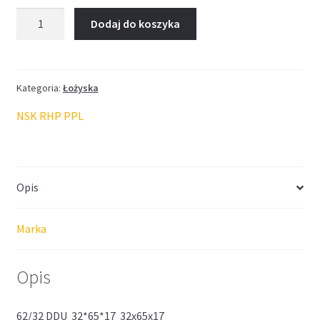
ilość
Dodaj do koszyka
Łożysko
NSK
32*65*17
Kategoria:
Łożyska
NSK RHP PPL
Opis
Marka
Opis
62/32 DDU 32*65*17 32x65x17