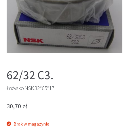
62/32 C3.
Łożysko NSK 32*65*17
30,70
zł
Brak w magazynie