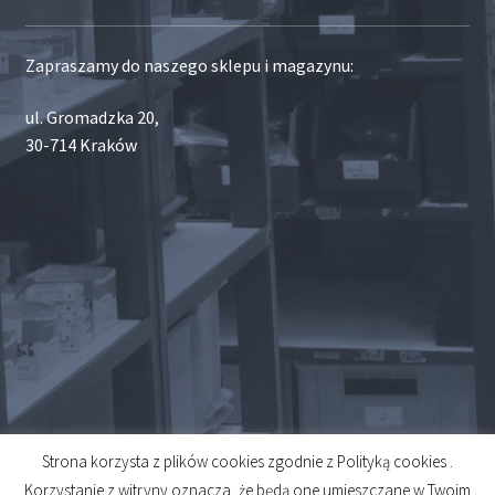
Zapraszamy do naszego sklepu i magazynu:
ul. Gromadzka 20,
30-714 Kraków
Strona korzysta z plików cookies zgodnie z Polityką cookies .
© 2026
Korzystanie z witryny oznacza, że będą one umieszczane w Twoim