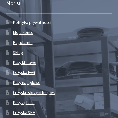
Menu
Polityka prywatności
Moje konto
Regulamin
Sklep
Pasy klinowe
Łożyska FAG
Pasy napędowe
Łożysko skrzyni biegów
Pasy zębate
Łożyska SKF