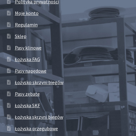
Polityka prywatności
Moje konto
Regulamin
Sklep
Pasy klinowe
Łożyska FAG
Pasy napędowe
Łożysko skrzyni biegów
Pasy zębate
Łożyska SKF
Łożyska skrzyni biegów
Łożyska przegubowe