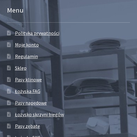
Menu
Polityka prywatności
Moje konto
Regulamin
Sklep
Pasy klinowe
Łożyska FAG
Pasy napędowe
Łożysko skrzyni biegów
Pasy zębate