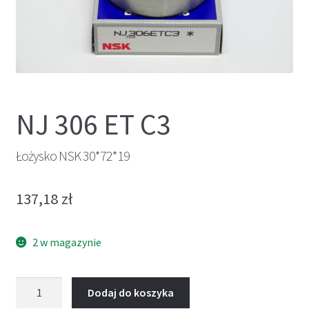
NJ 306 ET C3
Łożysko NSK 30*72*19
137,18
zł
2 w magazynie
ilość
Dodaj do koszyka
Łożysko