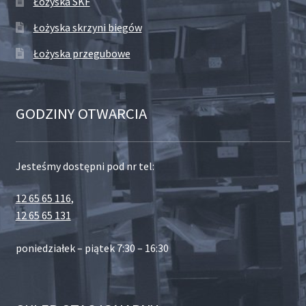
Łożyska SKF
Łożyska skrzyni biegów
Łożyska przegubowe
GODZINY OTWARCIA
Jesteśmy dostępni pod nr tel:
12 65 65 116
,
12 65 65 131
poniedziałek – piątek 7:30 – 16:30