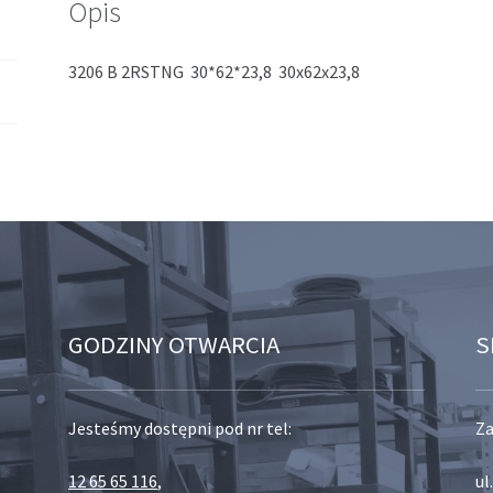
Opis
3206 B 2RSTNG 30*62*23,8 30x62x23,8
GODZINY OTWARCIA
S
Jesteśmy dostępni pod nr tel:
Za
12 65 65 116
,
ul