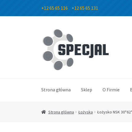
+12 65 65 116
+12 65 65 131
Przejdź
Przejdź
do
do
nawigacji
treści
Strona główna
Sklep
O Firmie
Strona główna
Łożyska
Łożysko NSK 30*62