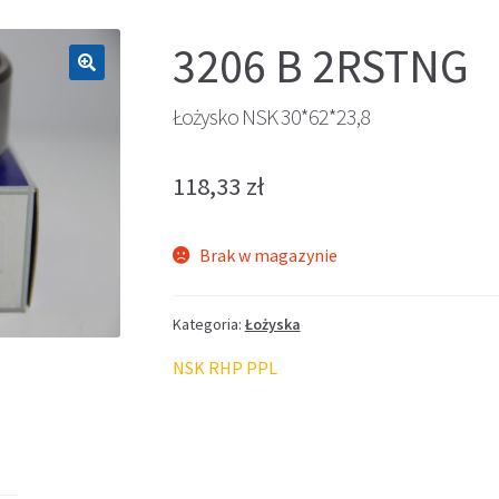
3206 B 2RSTNG
🔍
Łożysko NSK 30*62*23,8
118,33
zł
Brak w magazynie
Kategoria:
Łożyska
NSK RHP PPL