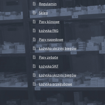
Regulamin
Sklep
Pasy klinowe
Łożyska FAG
Pasy napędowe
Łożysko skrzyni biegów
Pasy zębate
Łożyska SKF
Łożyska skrzyni biegów
Łożyska przegubowe