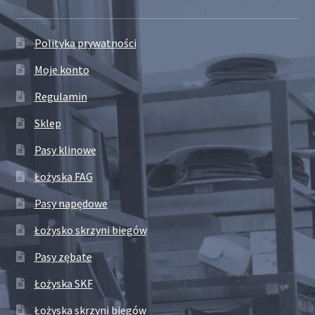
Polityka prywatności
Moje konto
Regulamin
Sklep
Pasy klinowe
Łożyska FAG
Pasy napędowe
Łożysko skrzyni biegów
Pasy zębate
Łożyska SKF
Łożyska skrzyni biegów