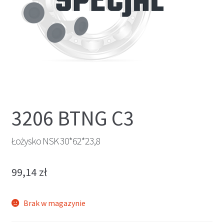
3206 BTNG C3
Łożysko NSK 30*62*23,8
99,14
zł
Brak w magazynie