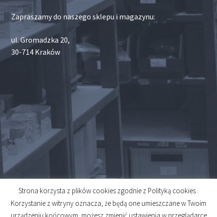
Zapraszamy do naszego sklepu i magazynu:
ul. Gromadzka 20,
30-714 Kraków
Strona korzysta z plików cookies zgodnie z Polityką cookies .
© 2026
Korzystanie z witryny oznacza, że będą one umieszczane w Twoim
Created by
Midero
urządzeniu końcowym, możesz zmienić ustawienia w przeglądarce