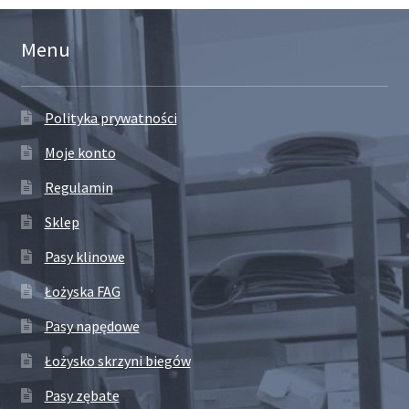
Menu
Polityka prywatności
Moje konto
Regulamin
Sklep
Pasy klinowe
Łożyska FAG
Pasy napędowe
Łożysko skrzyni biegów
Pasy zębate