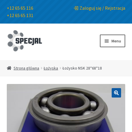
+12 65 65 116
Zaloguj się / Rejstracja
+12 65 65 131
Przejdź
Przejdź
do
do
Menu
nawigacji
treści
Strona główna
Strona główna
Łożyska
Łożysko NSK 28*68*18
Sklep
O Firmie
🔍
Blog
Kontakt