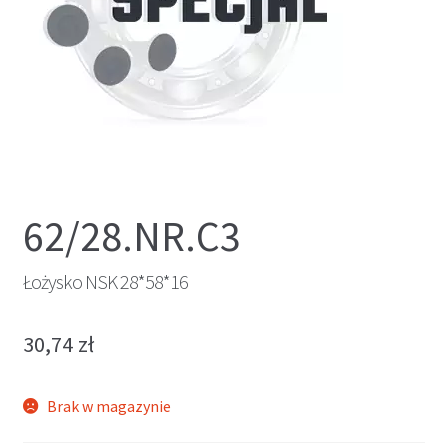
62/28.NR.C3
Łożysko NSK 28*58*16
30,74
zł
Brak w magazynie