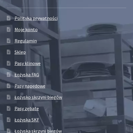
Polityka prywatności
Moje konto
Regulamin
Sklep
Pasy klinowe
Łożyska FAG
Pasy napędowe
Łożysko skrzyni biegów
Pasy zębate
Łożyska SKF
Łożyska skrzyni biegów