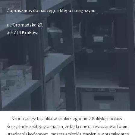
Zapraszamy do naszego sklepu i magazynu:
ul. Gromadzka 20,
30-714 Kraków
Strona korzysta z plików cookies zgodnie z Polityką cookies .
© 2026
Korzystanie z witryny oznacza, że będą one umieszczane w Twoim
Created by
Midero
urządzeniu końcowym, możesz zmienić ustawienia w przeglądarce