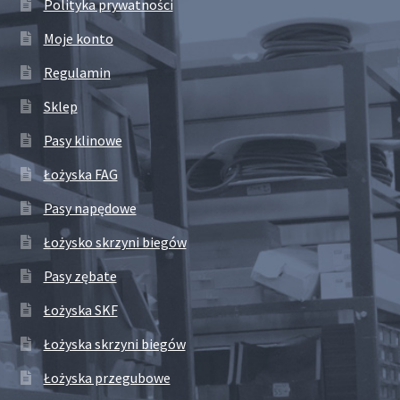
Polityka prywatności
Moje konto
Regulamin
Sklep
Pasy klinowe
Łożyska FAG
Pasy napędowe
Łożysko skrzyni biegów
Pasy zębate
Łożyska SKF
Łożyska skrzyni biegów
Łożyska przegubowe