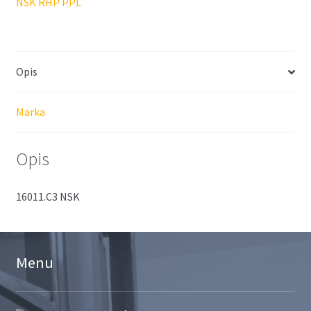
NSK RHP PPL
Opis
Marka
Opis
16011.C3 NSK
Menu