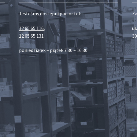
Jesteśmy dostępni pod nr tel:
Za
12 65 65 116
,
ul
12 65 65 131
30
poniedziałek – piątek 7:30 – 16:30