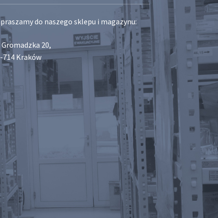
praszamy do naszego sklepu i magazynu:
. Gromadzka 20,
-714 Kraków