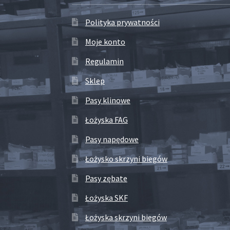
Polityka prywatności
Moje konto
Regulamin
Sklep
Pasy klinowe
Łożyska FAG
Pasy napędowe
Łożysko skrzyni biegów
Pasy zębate
Łożyska SKF
Łożyska skrzyni biegów