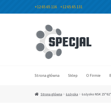
+12 65 65 116
+12 65 65 131
Przejdź
Przejdź
do
do
nawigacji
treści
Strona główna
Sklep
O Firmie
Strona główna
Łożyska
Łożysko NSK 25*62