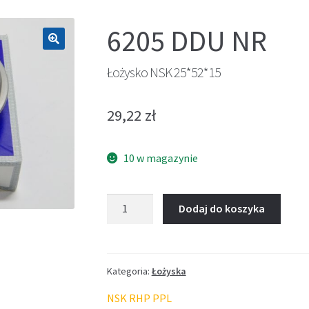
6205 DDU NR
🔍
Łożysko NSK 25*52*15
29,22
zł
10 w magazynie
ilość
Dodaj do koszyka
Łożysko
NSK
25*52*15
Kategoria:
Łożyska
NSK RHP PPL