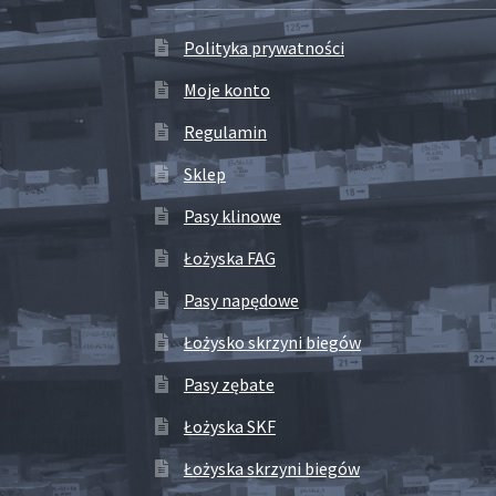
Polityka prywatności
Moje konto
Regulamin
Sklep
Pasy klinowe
Łożyska FAG
Pasy napędowe
Łożysko skrzyni biegów
Pasy zębate
Łożyska SKF
Łożyska skrzyni biegów