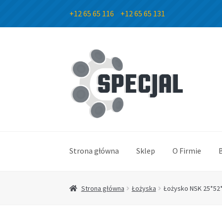
+12 65 65 116
+12 65 65 131
Przejdź
Przejdź
do
do
nawigacji
treści
Strona główna
Sklep
O Firmie
Strona główna
Łożyska
Łożysko NSK 25*52