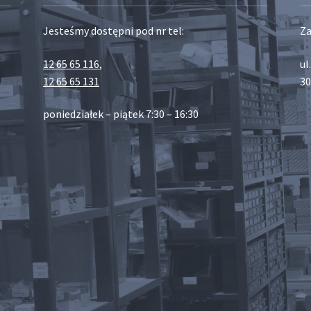
Jesteśmy dostępni pod nr tel:
Za
12 65 65 116
,
ul
12 65 65 131
30
poniedziałek – piątek 7:30 – 16:30