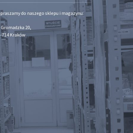
praszamy do naszego sklepu i magazynu:
. Gromadzka 20,
-714 Kraków