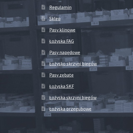
Regulamin
Sklep
Pasy klinowe
Łożyska FAG
Pasy napędowe
Łożysko skrzyni biegów
Pasy zębate
Łożyska SKF
Łożyska skrzyni biegów
Łożyska przegubowe