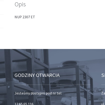
Opis
NUP 2307 ET
GODZINY OTWARCIA
S
Jesteśmy dostępni pod nr tel:
Za
12 65 65 116
,
ul