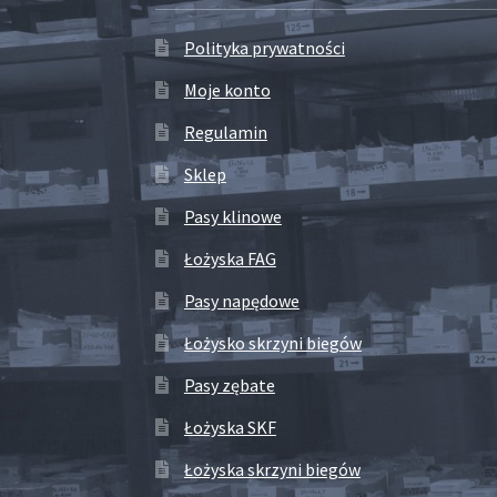
Polityka prywatności
Moje konto
Regulamin
Sklep
Pasy klinowe
Łożyska FAG
Pasy napędowe
Łożysko skrzyni biegów
Pasy zębate
Łożyska SKF
Łożyska skrzyni biegów