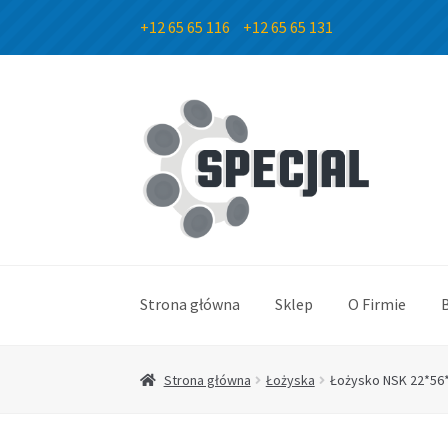
+12 65 65 116
+12 65 65 131
Przejdź
Przejdź
do
do
nawigacji
treści
Strona główna
Sklep
O Firmie
Strona główna
Łożyska
Łożysko NSK 22*56