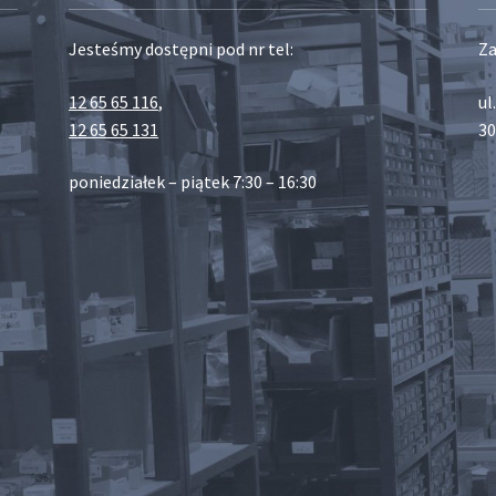
Jesteśmy dostępni pod nr tel:
Za
12 65 65 116
,
ul
12 65 65 131
30
poniedziałek – piątek 7:30 – 16:30