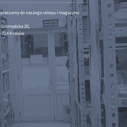
praszamy do naszego sklepu i magazynu:
. Gromadzka 20,
-714 Kraków