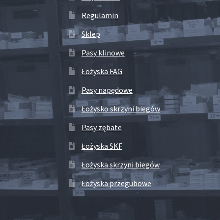
Regulamin
Sklep
Pasy klinowe
Łożyska FAG
Pasy napędowe
Łożysko skrzyni biegów
Pasy zębate
Łożyska SKF
Łożyska skrzyni biegów
Łożyska przegubowe