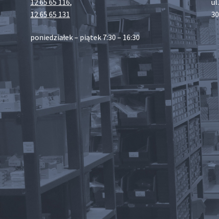
12 65 65 116
,
ul
12 65 65 131
30
poniedziałek – piątek 7:30 – 16:30