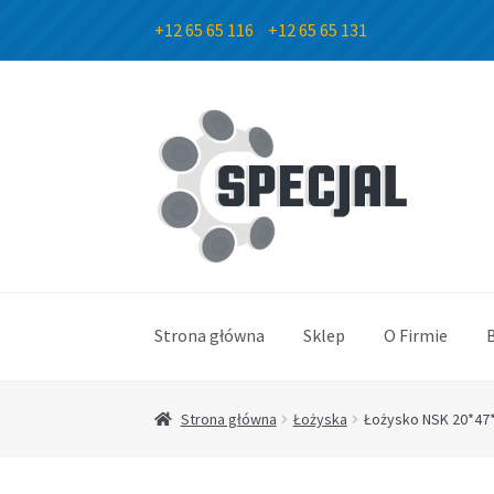
+12 65 65 116
+12 65 65 131
Przejdź
Przejdź
do
do
nawigacji
treści
Strona główna
Sklep
O Firmie
Strona główna
Łożyska
Łożysko NSK 20*47