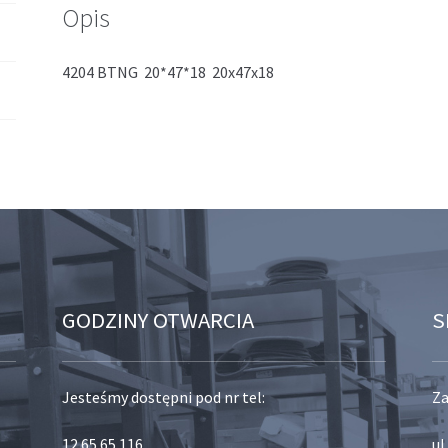
Opis
4204 BTNG 20*47*18 20x47x18
GODZINY OTWARCIA
S
Jesteśmy dostępni pod nr tel:
Za
12 65 65 116
,
ul