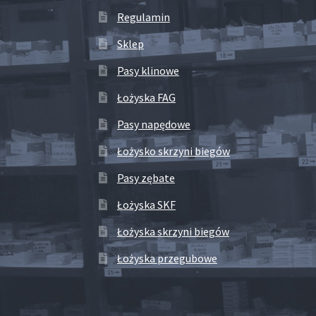
Regulamin
Sklep
Pasy klinowe
Łożyska FAG
Pasy napędowe
Łożysko skrzyni biegów
Pasy zębate
Łożyska SKF
Łożyska skrzyni biegów
Łożyska przegubowe