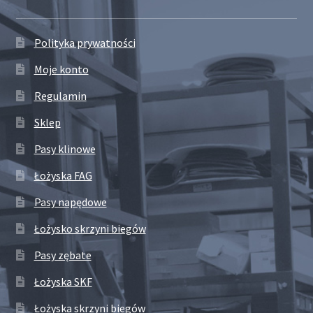
Polityka prywatności
Moje konto
Regulamin
Sklep
Pasy klinowe
Łożyska FAG
Pasy napędowe
Łożysko skrzyni biegów
Pasy zębate
Łożyska SKF
Łożyska skrzyni biegów