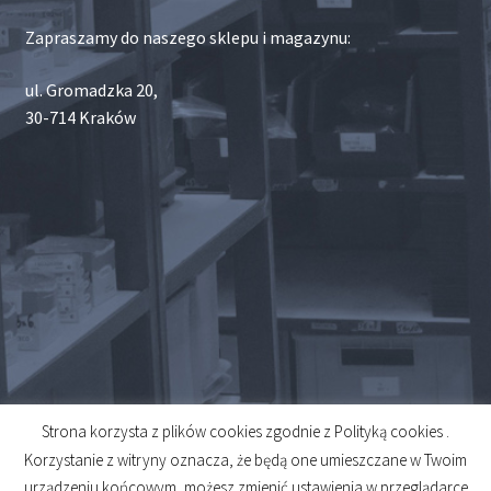
Zapraszamy do naszego sklepu i magazynu:
ul. Gromadzka 20,
30-714 Kraków
Strona korzysta z plików cookies zgodnie z Polityką cookies .
© 2026
Korzystanie z witryny oznacza, że będą one umieszczane w Twoim
Created by
Midero
urządzeniu końcowym, możesz zmienić ustawienia w przeglądarce