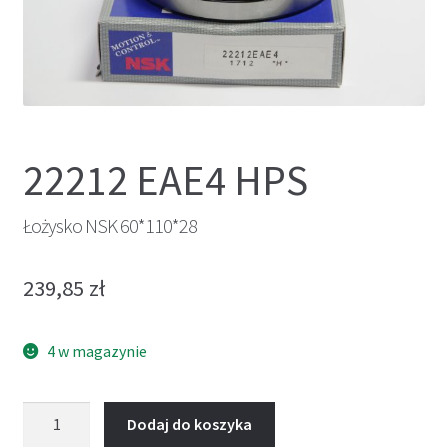
22212 EAE4 HPS
Łożysko NSK 60*110*28
239,85
zł
4 w magazynie
ilość
Dodaj do koszyka
Łożysko