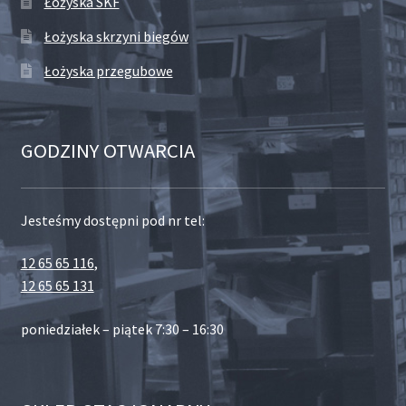
Łożyska SKF
Łożyska skrzyni biegów
Łożyska przegubowe
GODZINY OTWARCIA
Jesteśmy dostępni pod nr tel:
12 65 65 116
,
12 65 65 131
poniedziałek – piątek 7:30 – 16:30