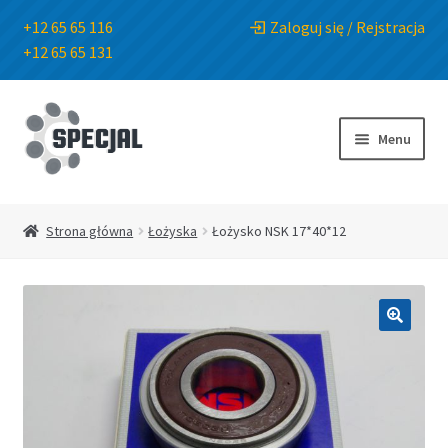
+12 65 65 116
Zaloguj się / Rejstracja
+12 65 65 131
Przejdź
Przejdź
do
do
Menu
nawigacji
treści
Strona główna
Strona główna
Łożyska
Łożysko NSK 17*40*12
Sklep
O Firmie
🔍
Blog
Kontakt