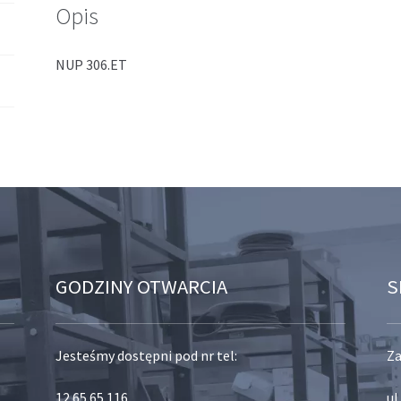
Opis
NUP 306.ET
GODZINY OTWARCIA
S
Jesteśmy dostępni pod nr tel:
Za
12 65 65 116
,
ul