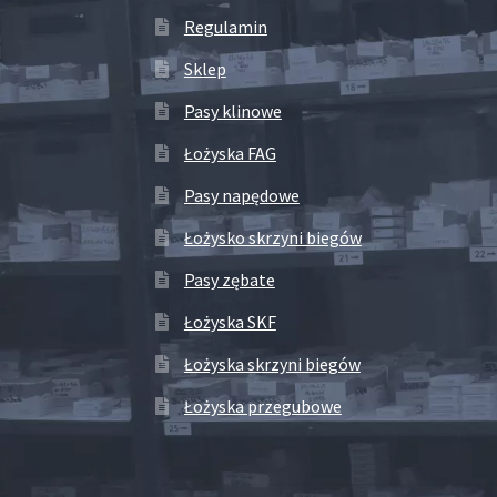
Regulamin
Sklep
Pasy klinowe
Łożyska FAG
Pasy napędowe
Łożysko skrzyni biegów
Pasy zębate
Łożyska SKF
Łożyska skrzyni biegów
Łożyska przegubowe