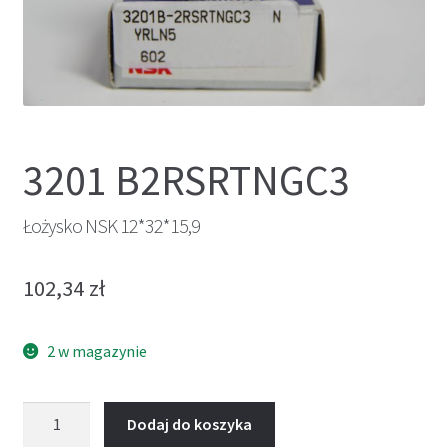
3201 B2RSRTNGC3
Łożysko NSK 12*32*15,9
102,34
zł
2 w magazynie
ilość
Dodaj do koszyka
Łożysko