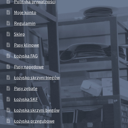
Polityka prywatności
Moje konto
Regulamin
Sklep
Pasy klinowe
Łożyska FAG
Pasy napędowe
Łożysko skrzyni biegów
Pasy zębate
Łożyska SKF
Łożyska skrzyni biegów
Łożyska przegubowe