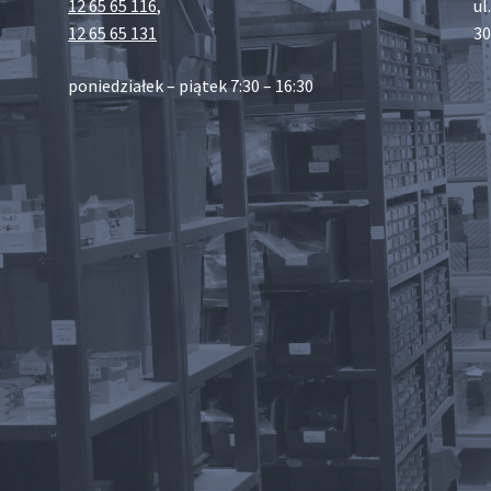
12 65 65 116
,
ul
12 65 65 131
30
poniedziałek – piątek 7:30 – 16:30