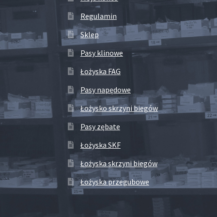
Regulamin
Sklep
Pasy klinowe
Łożyska FAG
Pasy napędowe
Łożysko skrzyni biegów
Pasy zębate
Łożyska SKF
Łożyska skrzyni biegów
Łożyska przegubowe