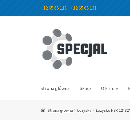
+12 65 65 116
+12 65 65 131
Przejdź
Przejdź
do
do
nawigacji
treści
Strona główna
Sklep
O Firmie
Strona główna
Łożyska
Łożysko NSK 12*32