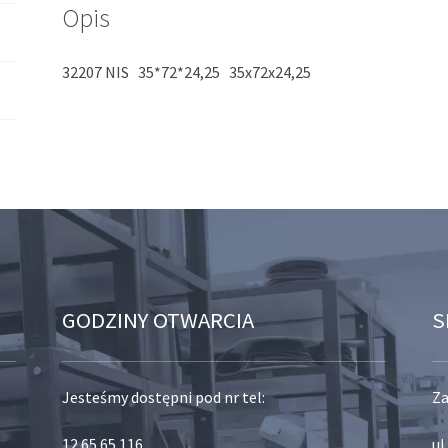
Opis
32207 NIS 35*72*24,25 35x72x24,25
GODZINY OTWARCIA
S
Jesteśmy dostępni pod nr tel:
Za
12 65 65 116
,
ul