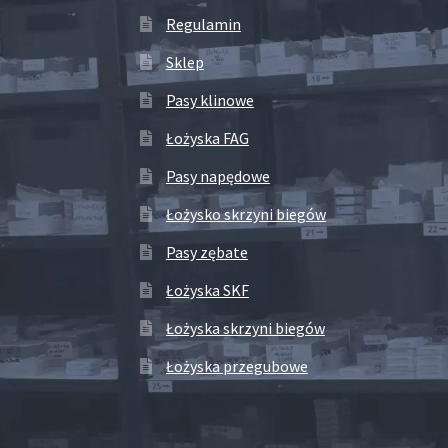
Regulamin
Sklep
Pasy klinowe
Łożyska FAG
Pasy napędowe
Łożysko skrzyni biegów
Pasy zębate
Łożyska SKF
Łożyska skrzyni biegów
Łożyska przegubowe