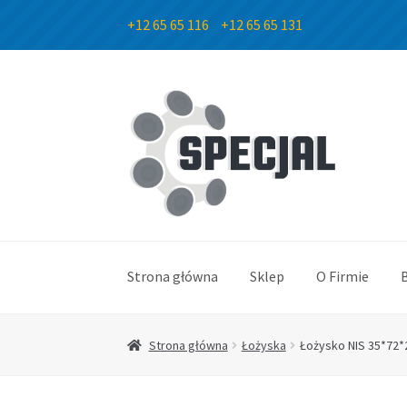
+12 65 65 116
+12 65 65 131
Przejdź
Przejdź
do
do
nawigacji
treści
Strona główna
Sklep
O Firmie
Strona główna
Łożyska
Łożysko NIS 35*72*