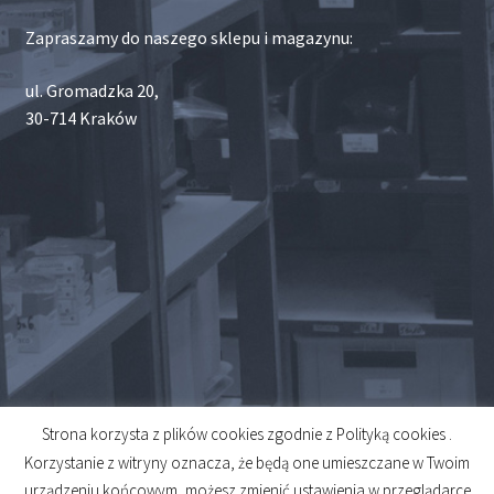
Zapraszamy do naszego sklepu i magazynu:
ul. Gromadzka 20,
30-714 Kraków
Strona korzysta z plików cookies zgodnie z Polityką cookies .
© 2026
Korzystanie z witryny oznacza, że będą one umieszczane w Twoim
Created by
Midero
urządzeniu końcowym, możesz zmienić ustawienia w przeglądarce