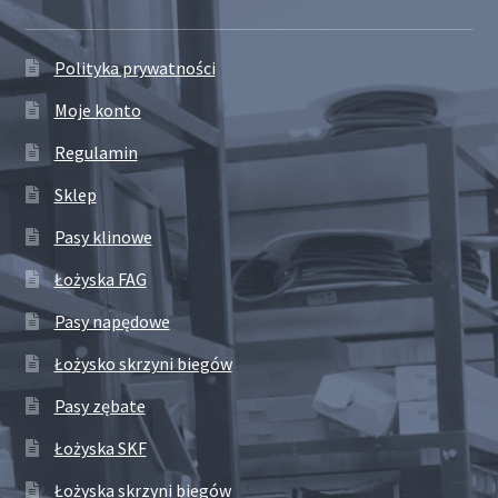
Polityka prywatności
Moje konto
Regulamin
Sklep
Pasy klinowe
Łożyska FAG
Pasy napędowe
Łożysko skrzyni biegów
Pasy zębate
Łożyska SKF
Łożyska skrzyni biegów