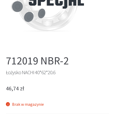
712019 NBR-2
Łożysko NACHI 40*62*20.6
46,74
zł
Brak w magazynie