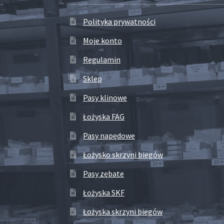
Polityka prywatności
Moje konto
Regulamin
Sklep
Pasy klinowe
Łożyska FAG
Pasy napędowe
Łożysko skrzyni biegów
Pasy zębate
Łożyska SKF
Łożyska skrzyni biegów