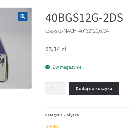
40BGS12G-2DS
🔍
Łożysko NACHI 40*62*20,6/24
53,14
zł
2 w magazynie
ilość
Dodaj do koszyka
Łożysko
NACHI
40*62*20,6/24
Kategoria:
Łożyska
NACHI