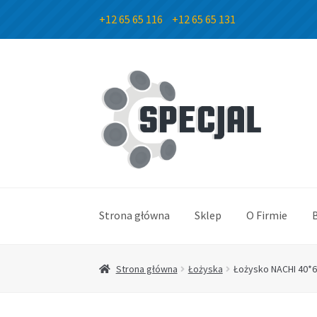
+12 65 65 116
+12 65 65 131
Przejdź
Przejdź
do
do
nawigacji
treści
Strona główna
Sklep
O Firmie
Strona główna
Łożyska
Łożysko NACHI 40*6