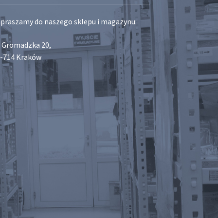
praszamy do naszego sklepu i magazynu:
. Gromadzka 20,
-714 Kraków