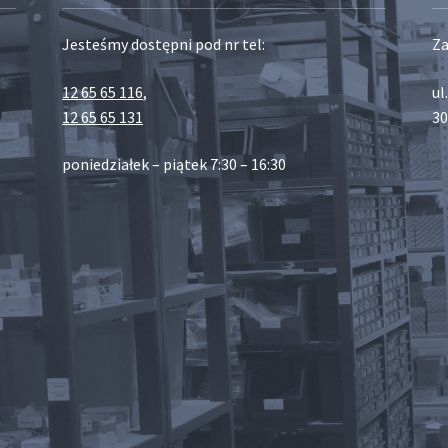
Jesteśmy dostępni pod nr tel:
Za
12 65 65 116
,
ul
12 65 65 131
30
poniedziałek – piątek 7:30 – 16:30