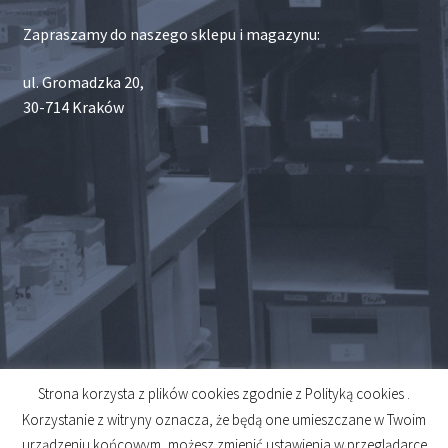
Zapraszamy do naszego sklepu i magazynu:
ul. Gromadzka 20,
30-714 Kraków
Strona korzysta z plików cookies zgodnie z Polityką cookies .
© 2026
Korzystanie z witryny oznacza, że będą one umieszczane w Twoim
Created by
Midero
urządzeniu końcowym, możesz zmienić ustawienia w przeglądarce