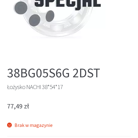
38BG05S6G 2DST
Łożysko NACHI 38*54*17
77,49
zł
Brak w magazynie