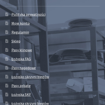
Polityka prywatności
Moje konto
Regulamin
Sklep
Pasy klinowe
Łożyska FAG
Pasy napędowe
Łożysko skrzyni biegów
Pasy zębate
Łożyska SKF
Łożyska skrzyni biegów