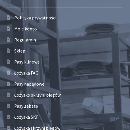
Polityka prywatności
Moje konto
Regulamin
Sklep
Pasy klinowe
Łożyska FAG
Pasy napędowe
Łożysko skrzyni biegów
Pasy zębate
Łożyska SKF
Łożyska skrzyni biegów