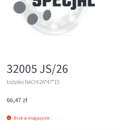
32005 JS/26
Łożysko NACHI 26*47*15
66,47
zł
Brak w magazynie