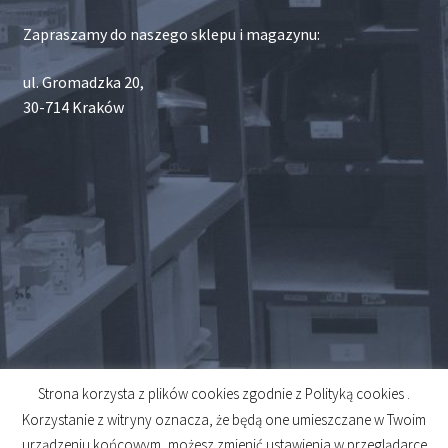
Zapraszamy do naszego sklepu i magazynu:
ul. Gromadzka 20,
30-714 Kraków
Strona korzysta z plików cookies zgodnie z Polityką cookies .
© 2026
Korzystanie z witryny oznacza, że będą one umieszczane w Twoim
Created by
Midero
urządzeniu końcowym, możesz zmienić ustawienia w przeglądarce