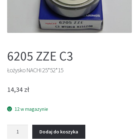
6205 ZZE C3
Łożysko NACHI 25*52*15
14,34
zł
12 w magazynie
ilość
Dodaj do koszyka
Łożysko