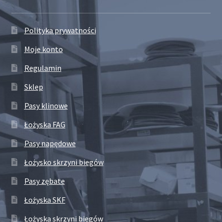
Polityka prywatności
Moje konto
Regulamin
Sklep
Pasy klinowe
Łożyska FAG
Pasy napędowe
Łożysko skrzyni biegów
Pasy zębate
Łożyska SKF
Łożyska skrzyni biegów