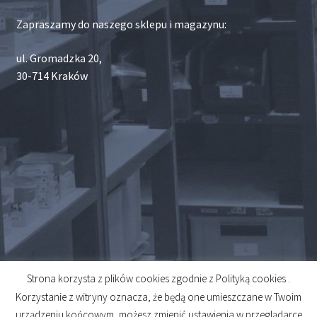
Zapraszamy do naszego sklepu i magazynu:
ul. Gromadzka 20,
30-714 Kraków
Strona korzysta z plików cookies zgodnie z Polityką cookies .
© 2026
Korzystanie z witryny oznacza, że będą one umieszczane w Twoim
Created by
Midero
urządzeniu końcowym, możesz zmienić ustawienia w przeglądarce