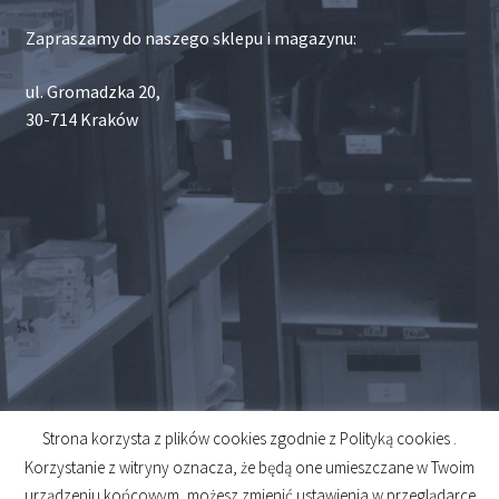
Zapraszamy do naszego sklepu i magazynu:
ul. Gromadzka 20,
30-714 Kraków
Strona korzysta z plików cookies zgodnie z Polityką cookies .
© 2026
Korzystanie z witryny oznacza, że będą one umieszczane w Twoim
Created by
Midero
urządzeniu końcowym, możesz zmienić ustawienia w przeglądarce