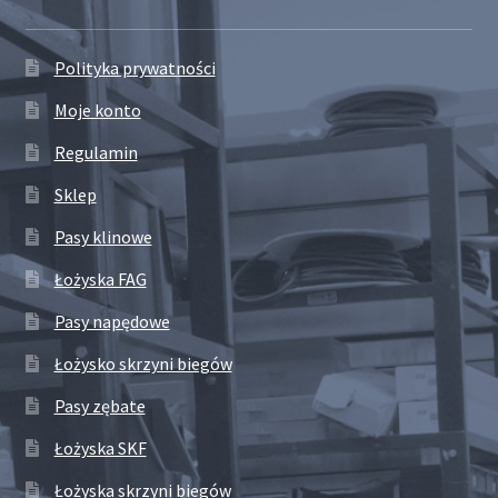
Polityka prywatności
Moje konto
Regulamin
Sklep
Pasy klinowe
Łożyska FAG
Pasy napędowe
Łożysko skrzyni biegów
Pasy zębate
Łożyska SKF
Łożyska skrzyni biegów