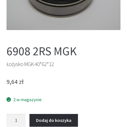
6908 2RS MGK
Łożysko MGK 40*62*12
9,64
zł
2 w magazynie
ilość
Dodaj do koszyka
Łożysko