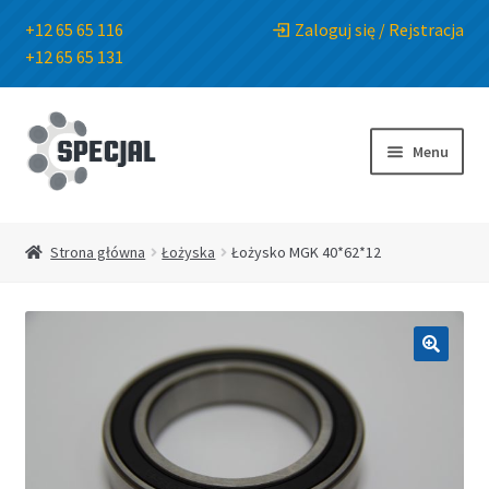
+12 65 65 116
Zaloguj się / Rejstracja
+12 65 65 131
Przejdź
Przejdź
do
do
Menu
nawigacji
treści
Strona główna
Strona główna
Łożyska
Łożysko MGK 40*62*12
Sklep
O Firmie
🔍
Blog
Kontakt