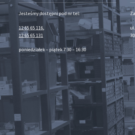
Jesteśmy dostępni pod nr tel:
Za
12 65 65 116
,
ul
12 65 65 131
30
poniedziałek – piątek 7:30 – 16:30