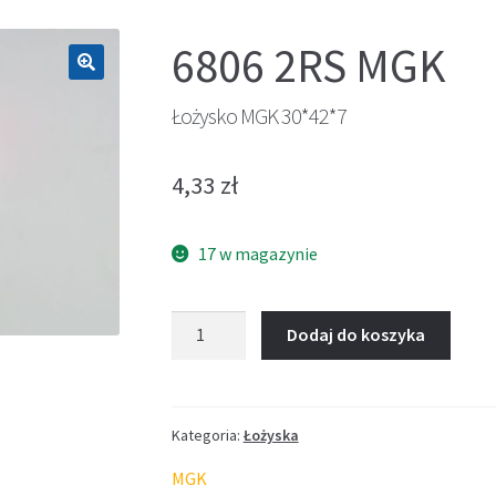
6806 2RS MGK
🔍
Łożysko MGK 30*42*7
4,33
zł
17 w magazynie
ilość
Dodaj do koszyka
Łożysko
MGK
30*42*7
Kategoria:
Łożyska
MGK