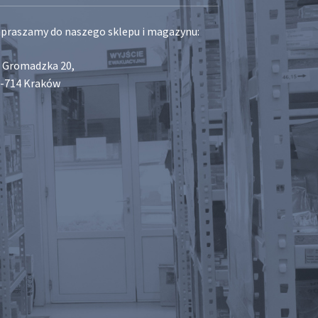
praszamy do naszego sklepu i magazynu:
. Gromadzka 20,
-714 Kraków