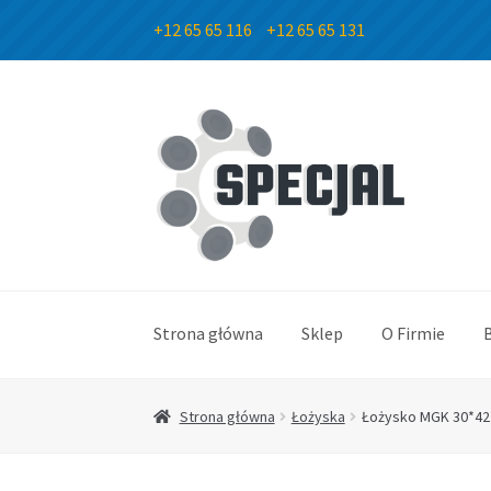
+12 65 65 116
+12 65 65 131
Przejdź
Przejdź
do
do
nawigacji
treści
Strona główna
Sklep
O Firmie
Strona główna
Łożyska
Łożysko MGK 30*42