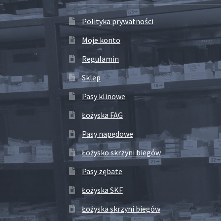
Polityka prywatności
Moje konto
Regulamin
Sklep
Pasy klinowe
Łożyska FAG
Pasy napędowe
Łożysko skrzyni biegów
Pasy zębate
Łożyska SKF
Łożyska skrzyni biegów