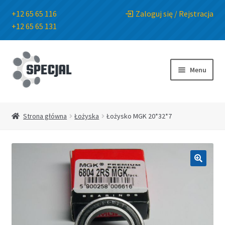
+12 65 65 116
Zaloguj się / Rejstracja
+12 65 65 131
Przejdź
Przejdź
do
do
Menu
nawigacji
treści
Strona główna
Strona główna
Łożyska
Łożysko MGK 20*32*7
Sklep
O Firmie
🔍
Blog
Kontakt