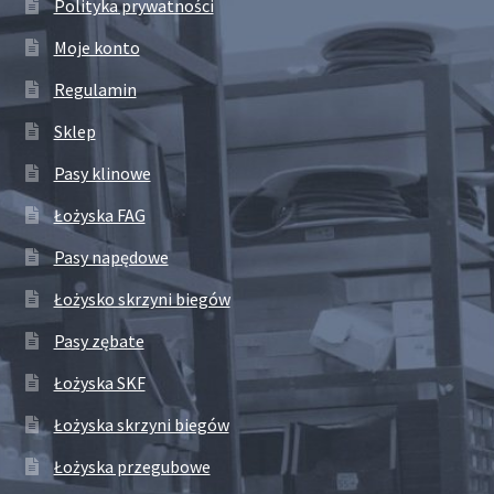
Polityka prywatności
Moje konto
Regulamin
Sklep
Pasy klinowe
Łożyska FAG
Pasy napędowe
Łożysko skrzyni biegów
Pasy zębate
Łożyska SKF
Łożyska skrzyni biegów
Łożyska przegubowe