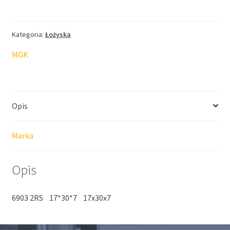
MGK
17*30*7
Kategoria:
Łożyska
MGK
Opis
Marka
Opis
6903 2RS 17*30*7 17x30x7