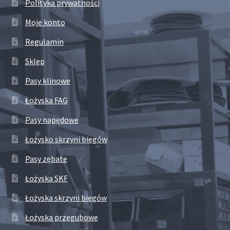
Polityka prywatności
Moje konto
Regulamin
Sklep
Pasy klinowe
Łożyska FAG
Pasy napędowe
Łożysko skrzyni biegów
Pasy zębate
Łożyska SKF
Łożyska skrzyni biegów
Łożyska przegubowe