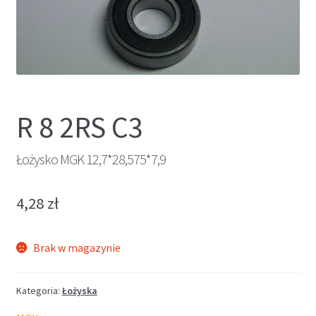
R 8 2RS C3
Łożysko MGK 12,7*28,575*7,9
4,28
zł
Brak w magazynie
Kategoria:
Łożyska