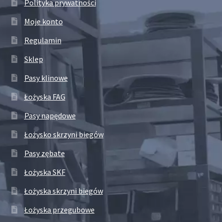
Polityka prywatności
Moje konto
Regulamin
Sklep
Pasy klinowe
Łożyska FAG
Pasy napędowe
Łożysko skrzyni biegów
Pasy zębate
Łożyska SKF
Łożyska skrzyni biegów
Łożyska przegubowe