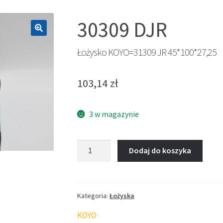
30309 DJR
🔍
Łożysko KOYO=31309 JR 45*100*27,25
103,14
zł
3 w magazynie
ilość
Dodaj do koszyka
Łożysko
KOYO=31309
JR
45*100*27,25
Kategoria:
Łożyska
KOYO