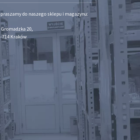
praszamy do naszego sklepu i magazynu:
. Gromadzka 20,
-714 Kraków