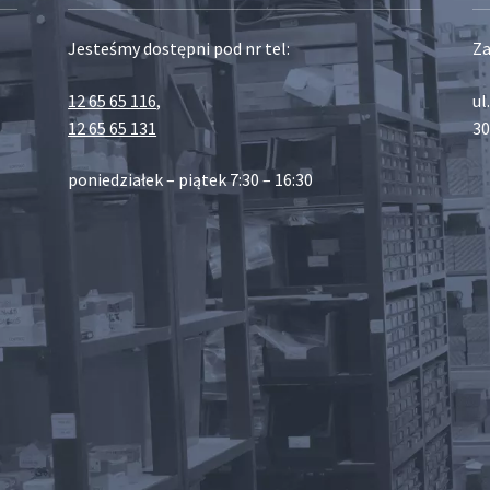
Jesteśmy dostępni pod nr tel:
Za
12 65 65 116
,
ul
12 65 65 131
30
poniedziałek – piątek 7:30 – 16:30