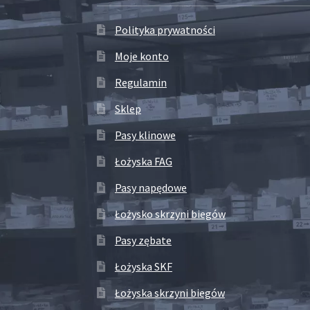
Polityka prywatności
Moje konto
Regulamin
Sklep
Pasy klinowe
Łożyska FAG
Pasy napędowe
Łożysko skrzyni biegów
Pasy zębate
Łożyska SKF
Łożyska skrzyni biegów