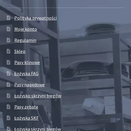
Polityka prywatności
Moje konto
Regulamin
Sklep
Pasy klinowe
Łożyska FAG
Pasy napędowe
Łożysko skrzyni biegów
Pasy zębate
Łożyska SKF
Łożyska skrzyni biegów