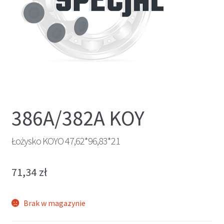
386A/382A KOY
Łożysko KOYO 47,62*96,83*21
71,34
zł
Brak w magazynie