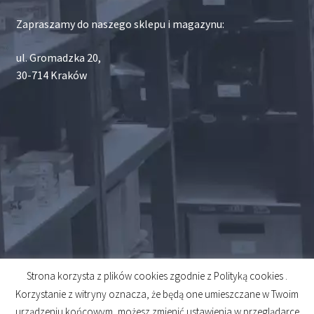
Zapraszamy do naszego sklepu i magazynu:
ul. Gromadzka 20,
30-714 Kraków
Strona korzysta z plików cookies zgodnie z Polityką cookies .
© 2026
Korzystanie z witryny oznacza, że będą one umieszczane w Twoim
Created by
Midero
urządzeniu końcowym, możesz zmienić ustawienia w przeglądarce