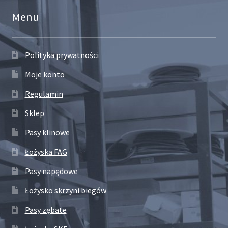
Menu
Polityka prywatności
Moje konto
Regulamin
Sklep
Pasy klinowe
Łożyska FAG
Pasy napędowe
Łożysko skrzyni biegów
Pasy zębate