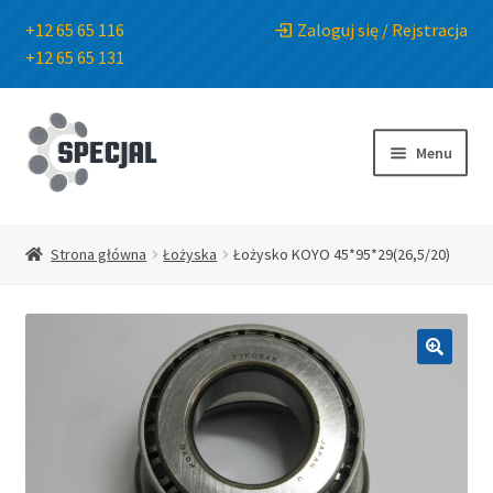
+12 65 65 116
Zaloguj się / Rejstracja
+12 65 65 131
Przejdź
Przejdź
do
do
Menu
nawigacji
treści
Strona główna
Strona główna
Łożyska
Łożysko KOYO 45*95*29(26,5/20)
Sklep
O Firmie
🔍
Blog
Kontakt