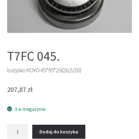
T7FC 045.
Łożysko KOYO 45*95*29(26,5/20)
207,87
zł
3 w magazynie
ilość
Dodaj do koszyka
Łożysko