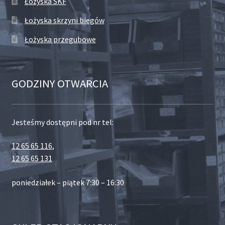
Łożyska SKF
Łożyska skrzyni biegów
Łożyska przegubowe
GODZINY OTWARCIA
Jesteśmy dostępni pod nr tel:
12 65 65 116
,
12 65 65 131
poniedziałek – piątek 7:30 – 16:30