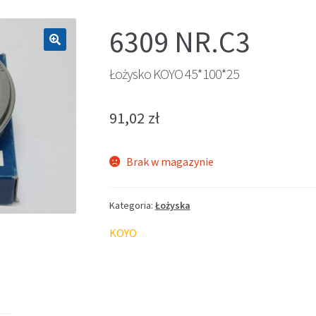
6309 NR.C3
🔍
Łożysko KOYO 45*100*25
91,02
zł
Brak w magazynie
Kategoria:
Łożyska
KOYO