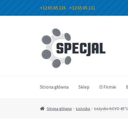
+12 65 65 116
+12 65 65 131
Przejdź
Przejdź
do
do
nawigacji
treści
Strona główna
Sklep
O Firmie
Strona główna
Łożyska
Łożysko KOYO 45*1