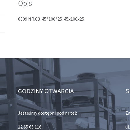
Opis
6309 NR.C3 45*100*25 45x100x25
GODZINY OTWARCIA
S
Jesteśmy dostępni pod nr tel:
Za
12 65 65 116
,
ul