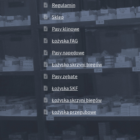
Regulamin
Sklep
Pasy klinowe
Łożyska FAG
Pasy napędowe
Łożysko skrzyni biegów
Pasy zębate
Łożyska SKF
Łożyska skrzyni biegów
Łożyska przegubowe