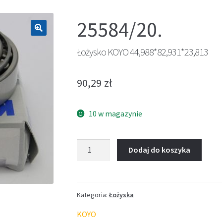
25584/20.
🔍
Łożysko KOYO 44,988*82,931*23,813
90,29
zł
10 w magazynie
ilość
Dodaj do koszyka
Łożysko
KOYO
44,988*82,931*23,813
Kategoria:
Łożyska
KOYO