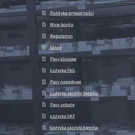
Polityka prywatności
Moje konto
Regulamin
Sklep
Pasy klinowe
Łożyska FAG
Pasy napędowe
Łożysko skrzyni biegów
Pasy zębate
Łożyska SKF
Łożyska skrzyni biegów