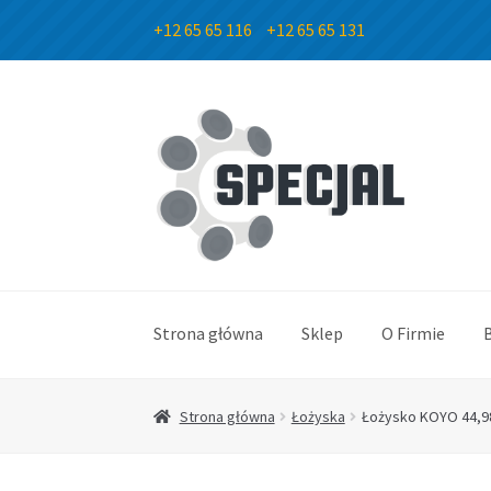
+12 65 65 116
+12 65 65 131
Przejdź
Przejdź
do
do
nawigacji
treści
Strona główna
Sklep
O Firmie
Strona główna
Łożyska
Łożysko KOYO 44,9