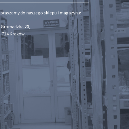
praszamy do naszego sklepu i magazynu:
. Gromadzka 20,
-714 Kraków