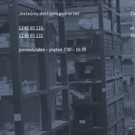
Jesteśmy dostępni pod nr tel:
Za
12 65 65 116
,
ul
12 65 65 131
30
poniedziałek – piątek 7:30 – 16:30