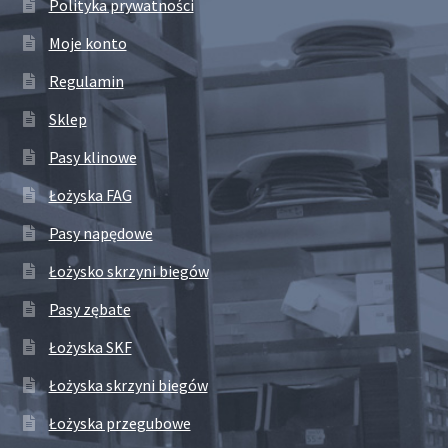
Polityka prywatności
Moje konto
Regulamin
Sklep
Pasy klinowe
Łożyska FAG
Pasy napędowe
Łożysko skrzyni biegów
Pasy zębate
Łożyska SKF
Łożyska skrzyni biegów
Łożyska przegubowe