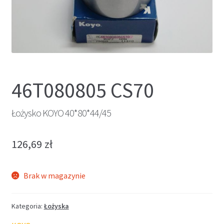
46T080805 CS70
Łożysko KOYO 40*80*44/45
126,69
zł
Brak w magazynie
Kategoria:
Łożyska