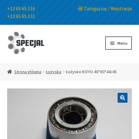
+12 65 65 116
Zaloguj się / Rejstracja
+12 65 65 131
Przejdź
Przejdź
do
do
Menu
nawigacji
treści
Strona główna
Strona główna
Łożyska
Łożysko KOYO 40*80*44/45
Sklep
O Firmie
🔍
Blog
Kontakt