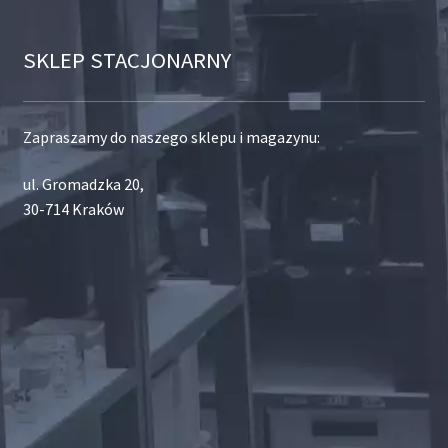
SKLEP STACJONARNY
Zapraszamy do naszego sklepu i magazynu:
ul. Gromadzka 20,
30-714 Kraków