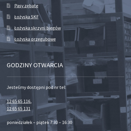
Pasy zębate
Łożyska SKF
Łożyska skrzyni biegów
Łożyska przegubowe
GODZINY OTWARCIA
Jesteśmy dostępni pod nr tel:
12 65 65 116
,
12 65 65 131
poniedziałek – piątek 7:30 – 16:30